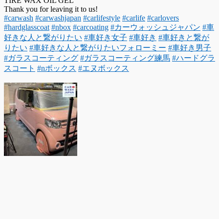
TIRE WAX OIL GEL
Thank you for leaving it to us!
#carwash
#carwashjapan
#carlifestyle
#carlife
#carlovers
#hardglasscoat
#nbox
#carcoating
#カーウォッシュジャパン
#車
好きな人と繋がりたい
#車好き女子
#車好き
#車好きと繋が
りたい
#車好きな人と繋がりたいフォローミー
#車好き男子
#ガラスコーティング
#ガラスコーティング練馬
#ハードグラ
スコート
#nボックス
#エヌボックス