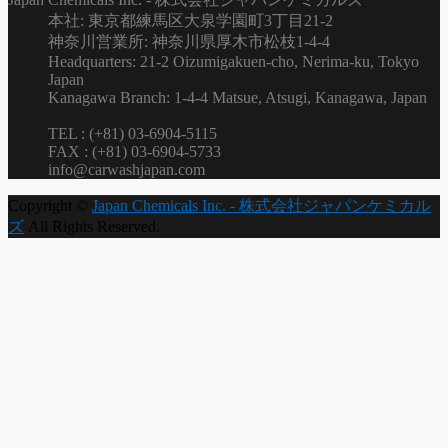
本社: 東京都練馬区大泉学園町3丁目21-2
神奈川営業所: 神奈川県厚木市松枝1-4-4
Headquarters: 21-2 Oizumigakuen-cho, Nerima-ku, Tokyo
Japan
Kanagawa Branch: 1-4-4 Matsue, Atsugi, Kanagawa, Japan
TEL : (+81) 03-6904-5115
FAX : (+81) 03-6904-5733
info@carwashjapan.com
Copyright ©
Japan Chemicals Inc. - 株式会社ジャパンケミカル
ズ
All Rights Reserved.