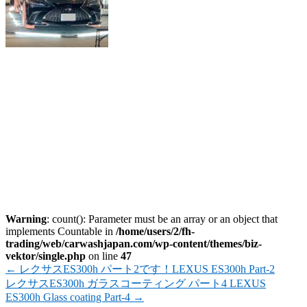
Warning
: count(): Parameter must be an array or an object that
implements Countable in
/home/users/2/fh-
trading/web/carwashjapan.com/wp-content/themes/biz-
vektor/single.php
on line
47
←
レクサスES300h パート2です！LEXUS ES300h Part-2
レクサスES300h ガラスコーティング パート4 LEXUS
ES300h Glass coating Part-4
→