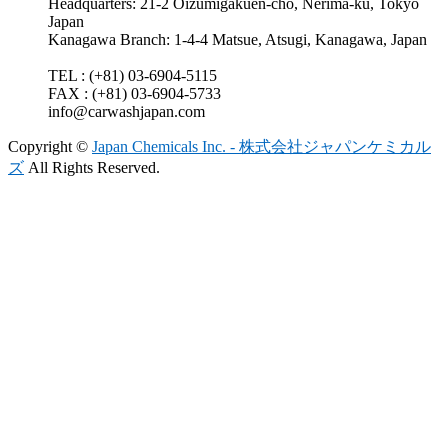
Headquarters: 21-2 Oizumigakuen-cho, Nerima-ku, Tokyo
Japan
Kanagawa Branch: 1-4-4 Matsue, Atsugi, Kanagawa, Japan
TEL : (+81) 03-6904-5115
FAX : (+81) 03-6904-5733
info@carwashjapan.com
Copyright ©
Japan Chemicals Inc. - 株式会社ジャパンケミカル
ズ
All Rights Reserved.