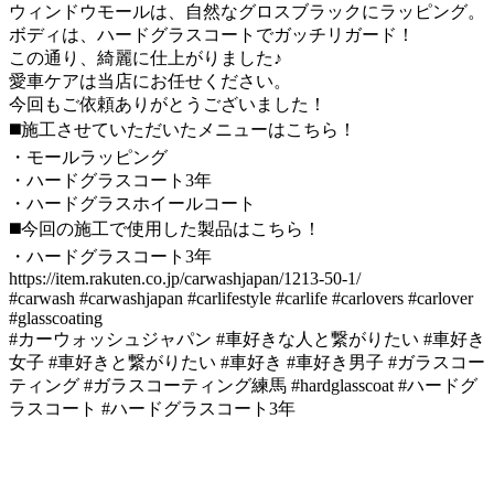
ウィンドウモールは、自然なグロスブラックにラッピング。
ボディは、ハードグラスコートでガッチリガード！
この通り、綺麗に仕上がりました♪
愛車ケアは当店にお任せください。
今回もご依頼ありがとうございました！
◼️施工させていただいたメニューはこちら！
・モールラッピング
・ハードグラスコート3年
・ハードグラスホイールコート
◼️今回の施工で使用した製品はこちら！
・ハードグラスコート3年
https://item.rakuten.co.jp/carwashjapan/1213-50-1/
#carwash #carwashjapan #carlifestyle #carlife #carlovers #carlover
#glasscoating
#カーウォッシュジャパン #車好きな人と繋がりたい #車好き
女子 #車好きと繋がりたい #車好き #車好き男子 #ガラスコー
ティング #ガラスコーティング練馬 #hardglasscoat #ハードグ
ラスコート #ハードグラスコート3年