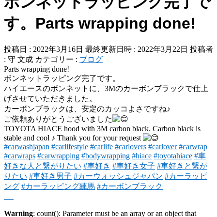
ボンネットラッピング完了で
す。Parts wrapping done!
投稿日 : 2022年3月16日
最終更新日時 : 2022年3月22日
投稿者
:
守 文成
カテゴリー :
ブログ
Parts wrapping done!
ボンネットラッピング完了です。
ハイエースのボンネットに、3Mのカーボンブラックで仕上
げさせていただきました。
カーボンブラックは、安定のカッコよさですね♪
ご依頼ありがとうございました
TOYOTA HIACE hood with 3M carbon black. Carbon black is
stable and cool ♪ Thank you for your request
#carwashjapan
#carlifestyle
#carlife
#carlovers
#carlover
#carwrap
#carwraps
#carwrapping
#bodywrapping
#hiace
#toyotahiace
#車
好きな人と繋がりたい
#車好き
#車好き女子
#車好きと繋が
りたい
#車好き男子
#カーウォッシュジャパン
#カーラッピ
ング
#カーラッピング練馬
#カーボンブラック
Warning
: count(): Parameter must be an array or an object that