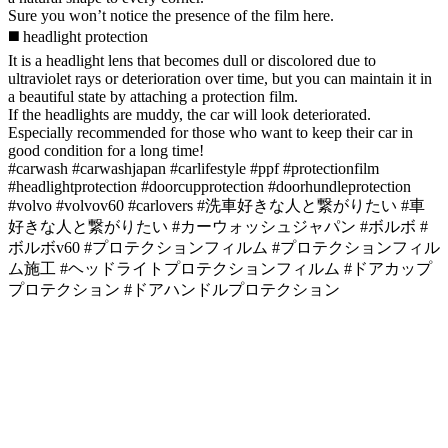
Sure you won’t notice the presence of the film here.
◼️ headlight protection
It is a headlight lens that becomes dull or discolored due to
ultraviolet rays or deterioration over time, but you can maintain it in
a beautiful state by attaching a protection film.
If the headlights are muddy, the car will look deteriorated.
Especially recommended for those who want to keep their car in
good condition for a long time!
#carwash #carwashjapan #carlifestyle #ppf #protectionfilm
#headlightprotection #doorcupprotection #doorhundleprotection
#volvo #volvov60 #carlovers #洗車好きな人と繋がりたい #車
好きな人と繋がりたい #カーウォッシュジャパン #ボルボ #
ボルボv60 #プロテクションフィルム #プロテクションフィル
ム施工 #ヘッドライトプロテクションフィルム #ドアカップ
プロテクション #ドアハンドルプロテクション