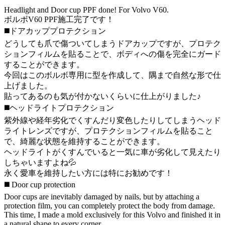
Headlight and Door cup PPF done! For Volvo V60.
ボルボV60 PPF施工完了です！
◼️ドアカッププロテクション
どうしても爪で傷ついてしまうドアカップですが、プロテク
ションフィルムを貼ることで、ボディへの傷を完全にガード
することができます。
今回はこのボルボ専用に型を作成して、隅まで自然な形で仕
上げました。
貼ってあるのも気が付かないくらいに仕上がりました♪
◼️ヘッドライトプロテクション
紫外線や経年劣化でくすんだり変色したりしてしまうヘッド
ライトレンズですが、プロテクションフィルムを貼ること
で、綺麗な状態を維持することができます。
ヘッドライトがくすんでいると一気に車が劣化して見えたり
しちゃいますよね💦
永く愛車を維持したい方には特にお勧めです！
◼️ Door cup protection
Door cups are inevitably damaged by nails, but by attaching a
protection film, you can completely protect the body from damage.
This time, I made a mold exclusively for this Volvo and finished it in
a natural shape to every corner.