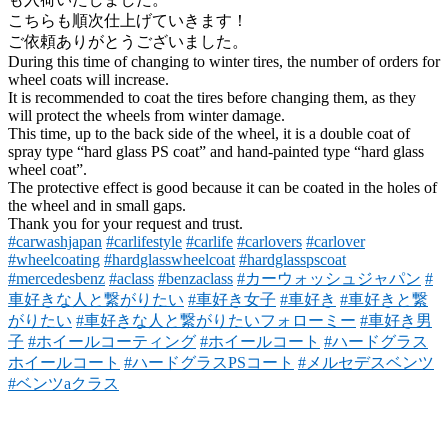
こちらも順次仕上げていきます！
ご依頼ありがとうございました。
During this time of changing to winter tires, the number of orders for
wheel coats will increase.
It is recommended to coat the tires before changing them, as they
will protect the wheels from winter damage.
This time, up to the back side of the wheel, it is a double coat of
spray type “hard glass PS coat” and hand-painted type “hard glass
wheel coat”.
The protective effect is good because it can be coated in the holes of
the wheel and in small gaps.
Thank you for your request and trust.
#carwashjapan
#carlifestyle
#carlife
#carlovers
#carlover
#wheelcoating
#hardglasswheelcoat
#hardglasspscoat
#mercedesbenz
#aclass
#benzaclass
#カーウォッシュジャパン
#
車好きな人と繋がりたい
#車好き女子
#車好き
#車好きと繋
がりたい
#車好きな人と繋がりたいフォローミー
#車好き男
子
#ホイールコーティング
#ホイールコート
#ハードグラス
ホイールコート
#ハードグラスPSコート
#メルセデスベンツ
#ベンツaクラス