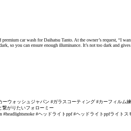
nd premium car wash for Daihatsu Tanto. At the owner’s request, “I want
e dark, so you can ensure enough illuminance. It’s not too dark and gives
fe #carlovers #carlover #カーウォッシュジャパン #ガラスコーテ
人と繋がりたいフォローミー
ghtprotection #headlightsmoke #ヘッドライトppf #ヘ