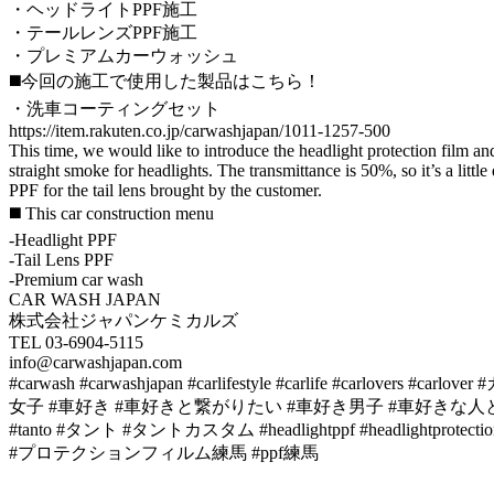
・ヘッドライトPPF施工
・テールレンズPPF施工
・プレミアムカーウォッシュ
◼️今回の施工で使用した製品はこちら！
・洗車コーティングセット
https://item.rakuten.co.jp/carwashjapan/1011-1257-500
This time, we would like to introduce the headlight protection film a
straight smoke for headlights. The transmittance is 50%, so it’s a littl
PPF for the tail lens brought by the customer.
◼️ This car construction menu
-Headlight PPF
-Tail Lens PPF
-Premium car wash
CAR WASH JAPAN
株式会社ジャパンケミカルズ
TEL 03-6904-5115
info@carwashjapan.com
#carwash #carwashjapan #carlifestyle #carli
女子 #車好き #車好きと繋がりたい #車好き男子 #車好きな
#tanto #タント #タントカスタム #headlightppf #headli
#プロテクションフィルム練馬 #ppf練馬