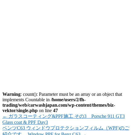
Warning
: count(): Parameter must be an array or an object that
implements Countable in
/home/users/2/fh-
trading/web/carwashjapan.com/wp-content/themes/biz-
vektor/single.php
on line
47
←
ガラスコーティング&PPF施工 その3 Porsche 911 GT3
Glass coat & PPF Day3
ベンツC63 ウィンドウプロテクションフィルム（WPF)のご
紹介です。 Window PPF for Benz C63
→