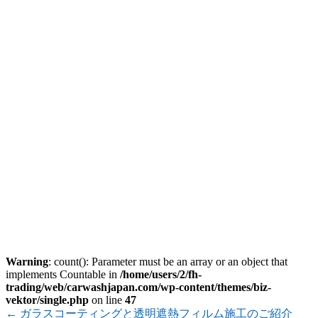
Warning
: count(): Parameter must be an array or an object that
implements Countable in
/home/users/2/fh-
trading/web/carwashjapan.com/wp-content/themes/biz-
vektor/single.php
on line
47
←
ガラスコーティングと透明遮熱フィルム施工のご紹介