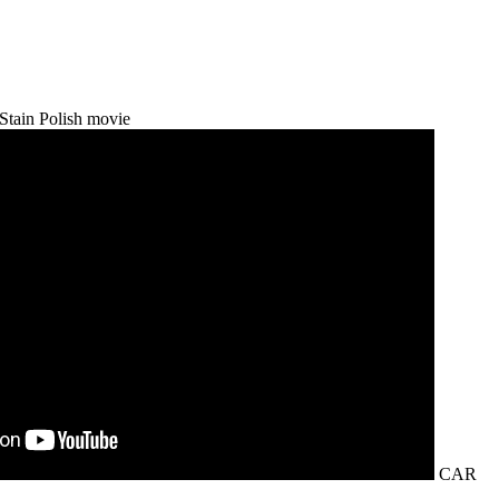
tain Polish movie
CAR