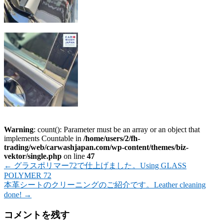
Warning
: count(): Parameter must be an array or an object that
implements Countable in
/home/users/2/fh-
trading/web/carwashjapan.com/wp-content/themes/biz-
vektor/single.php
on line
47
←
グラスポリマー72で仕上げました。Using GLASS
POLYMER 72
本革シートのクリーニングのご紹介です。Leather cleaning
done!
→
コメントを残す