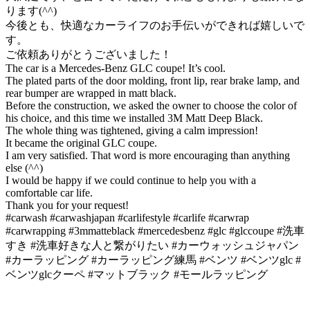
ります(^^)
今後とも、快適なカーライフのお手伝いができれば嬉しいで
す。
ご依頼ありがとうございました！
The car is a Mercedes-Benz GLC coupe! It’s cool.
The plated parts of the door molding, front lip, rear brake lamp, and
rear bumper are wrapped in matt black.
Before the construction, we asked the owner to choose the color of
his choice, and this time we installed 3M Matt Deep Black.
The whole thing was tightened, giving a calm impression!
It became the original GLC coupe.
I am very satisfied. That word is more encouraging than anything
else (^^)
I would be happy if we could continue to help you with a
comfortable car life.
Thank you for your request!
#carwash #carwashjapan #carlifestyle #carlife #carwrap
#carwrapping #3mmatteblack #mercedesbenz #glc #glccoupe #洗車
すき #洗車好きな人と繋がりたい #カーウォッシュジャパン
#カーラッピング #カーラッピング練馬 #ベンツ #ベンツglc #
ベンツglcクーペ #マットブラック #モールラッピング