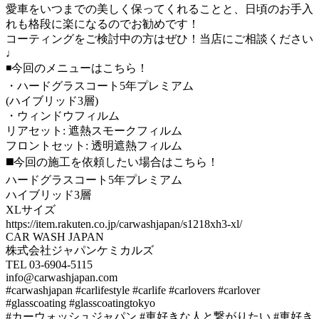
愛車をいつまでの美しく保ってくれることと、日頃のお手入
れも格段に楽になるのでお勧めです！
コーティングをご検討中の方はぜひ！当店にご相談ください
♩
◾️今回のメニューはこちら！
・ハードグラスコート5年プレミアム
(ハイブリッド3層)
・ウィンドウフィルム
リアセット: 遮熱スモークフィルム
フロントセット: 透明遮熱フィルム
◼️今回の施工を依頼したい場合はこちら！
ハードグラスコート5年プレミアム
ハイブリッド3層
XLサイズ
https://item.rakuten.co.jp/carwashjapan/s1218xh3-xl/
CAR WASH JAPAN
株式会社ジャパンケミカルズ
TEL 03-6904-5115
info@carwashjapan.com
#carwashjapan #carlifestyle #carlife #carlovers #carlover
#glasscoating #glasscoatingtokyo
#カーウォッシュジャパン #車好きな人と繋がりたい #車好き