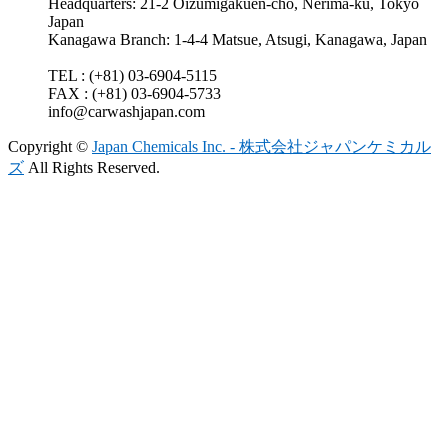
Headquarters: 21-2 Oizumigakuen-cho, Nerima-ku, Tokyo
Japan
Kanagawa Branch: 1-4-4 Matsue, Atsugi, Kanagawa, Japan
TEL : (+81) 03-6904-5115
FAX : (+81) 03-6904-5733
info@carwashjapan.com
Copyright ©
Japan Chemicals Inc. - 株式会社ジャパンケミカル
ズ
All Rights Reserved.