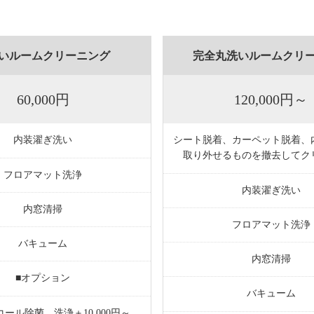
いルームクリーニング
完全丸洗いルームクリ
60,000円
120,000円～
内装濯ぎ洗い
シート脱着、カーペット脱着、
取り外せるものを撤去してク
フロアマット洗浄
内装濯ぎ洗い
内窓清掃
フロアマット洗浄
バキューム
内窓清掃
■オプション
バキューム
ール除菌、洗浄＋10,000円～