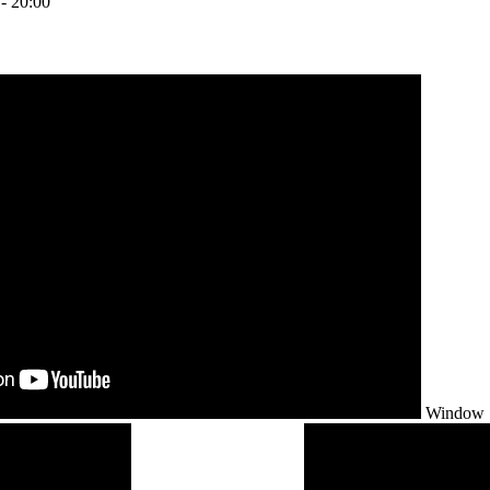
- 20:00
Window S