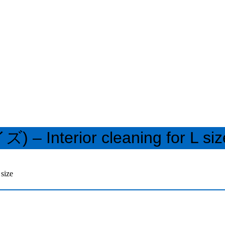
erior cleaning for L siz
ize