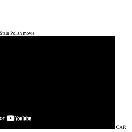
tain Polish movie
CAR