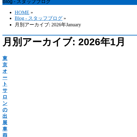
Blog - スタッフブログ
HOME
»
Blog - スタッフブログ
»
月別アーカイブ: 2026年January
月別アーカイブ: 2026年1月
東
京
オ
ー
ト
サ
ロ
ン
の
出
展
車
両