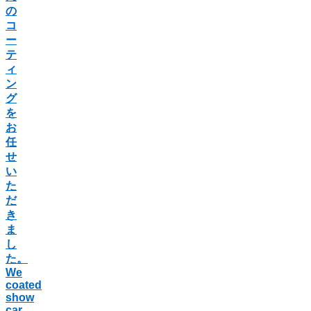
の
コ
ー
テ
ィ
ン
グ
を
お
任
せ
い
た
だ
き
ま
し
た。
We
coated
show
car