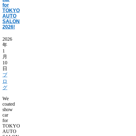
for
TOKYO
AUTO
SALON
2026!
2026
年
1
月
10
日
ブ
ロ
グ
We
coated
show
car
for
TOKYO
AUTO