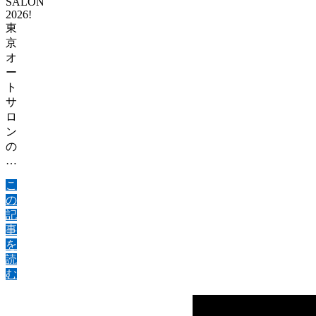
SALON
2026!
東
京
オ
ー
ト
サ
ロ
ン
の
…
こ
の
記
事
を
読
む