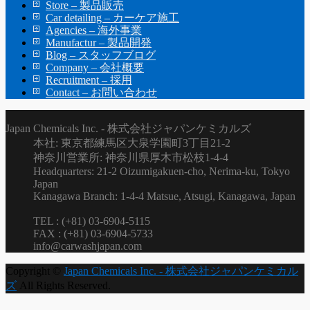
Store – 製品販売
Car detailing – カーケア施工
Agencies – 海外事業
Manufactur – 製品開発
Blog – スタッフブログ
Company – 会社概要
Recruitment – 採用
Contact – お問い合わせ
Japan Chemicals Inc. - 株式会社ジャパンケミカルズ
本社: 東京都練馬区大泉学園町3丁目21-2
神奈川営業所: 神奈川県厚木市松枝1-4-4
Headquarters: 21-2 Oizumigakuen-cho, Nerima-ku, Tokyo
Japan
Kanagawa Branch: 1-4-4 Matsue, Atsugi, Kanagawa, Japan
TEL : (+81) 03-6904-5115
FAX : (+81) 03-6904-5733
info@carwashjapan.com
Copyright ©
Japan Chemicals Inc. - 株式会社ジャパンケミカル
ズ
All Rights Reserved.